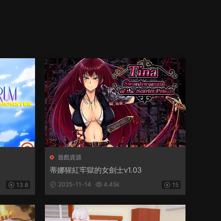
遊戲資源
蒂娜猩紅牢獄的女劍士v1.03
2025-11-14
4.45k
13.8
15