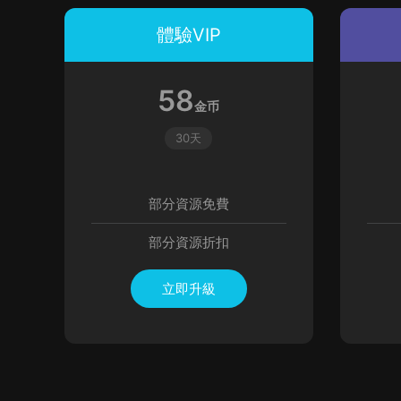
體驗VIP
58
金币
30天
部分資源免費
部分資源折扣
立即升級