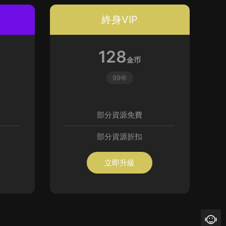
終身VIP
128
金币
99年
部分資源免費
部分資源折扣
立即升級