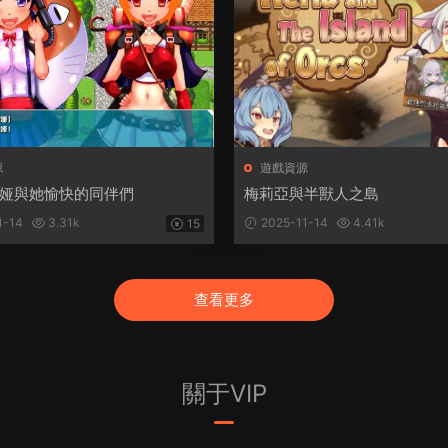
源
遊戲資源
娅與她愉快的同伴們
梅莉亞與半獸人之島
1-14
3.31k
2025-11-14
4.41k
15
查看更多
關于VIP