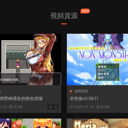
NEW
視頻資源
源
遊戲資源
席野崎環奈的桃色煩惱
非怪物v0.06.11
1-14
6.09k
2025-11-14
6.09k
15