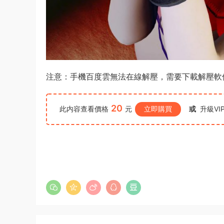
注意：手機百度雲無法在線解壓，需要下載解壓軟
20
此内容查看價格
元
立即購買
或
升級VI