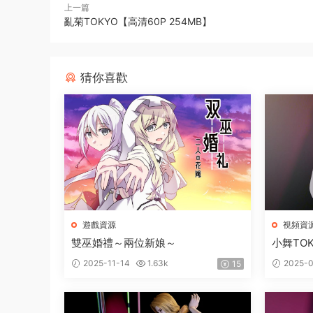
上一篇
亂菊TOKYO【高清60P 254MB】
猜你喜歡
遊戲資源
視頻資
雙巫婚禮～兩位新娘～
小舞TOK
2025-11-14
1.63k
2025-
15