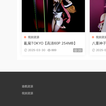
視頻資源
視頻資
亂菊TOKYO【高清60P 254MB】
八重神子T
B】
2025-03-30
889
2025-
20
遊戲資源
視頻資源