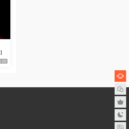
B】
20