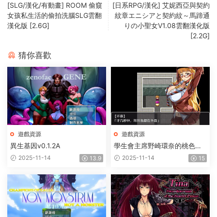
[SLG/漢化/有動畫] ROOM 偷窺
[日系RPG/漢化] 艾妮西亞與契約
女孩私生活的偷拍洗腦SLG雲翻
紋章エニシアと契約紋～馬蹄通
漢化版 [2.6G]
りの小聖女V1.08雲翻漢化版
[2.2G]
猜你喜歡
遊戲資源
遊戲資源
異生基因v0.1.2A
學生會主席野崎環奈的桃色煩
惱
2025-11-14
2025-11-14
13.9
15