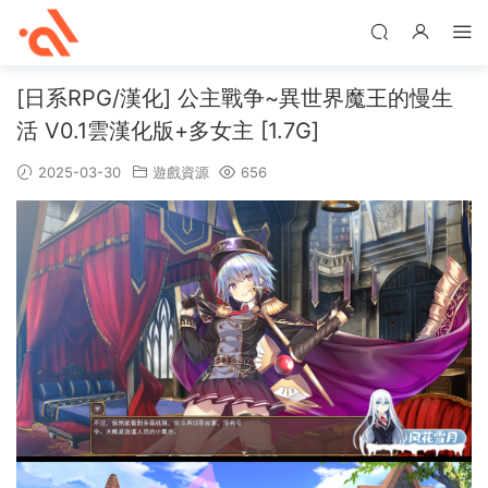
[日系RPG/漢化] 公主戰争~異世界魔王的慢生
活 V0.1雲漢化版+多女主 [1.7G]
2025-03-30
遊戲資源
656