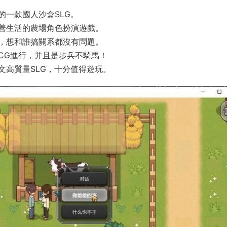
發布的一款國人
沙盒
SLG
。
善生活的農場角色扮演遊戲。
，想和誰搞關系都沒有問題。
CG進行，并且是步兵不騎馬！
文
高質量SLG，十分值得遊玩。