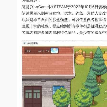
遊戲概述：
這是[YooGame]在STEAM于2022年10月5日
講述男主來到村莊種地、伐木、釣魚、幫助人妻改
玩法是非常自由的沙盒類型，可以任意做各種事情
畫風非常的社保，從立繪到所有事件都是絲滑
動态
遊戲内有許多國内農村特色物品，是少有的國産
中