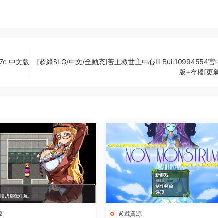
17c 中文版
[超綠SLG/中文/全動态]苦主救世主中心Ⅲ Bui:10994554
版+存檔[更新]
源
遊戲資源