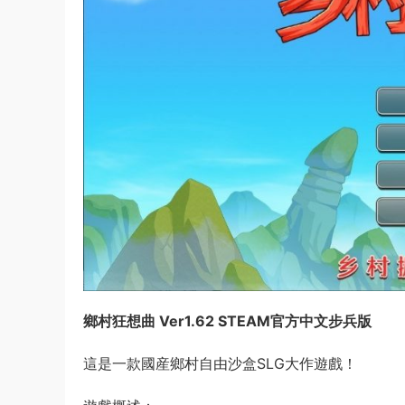
鄉村狂想曲 Ver1.62 STEAM官方
中文
步兵版
這是一款
國産
鄉村自由
沙盒
SLG
大作遊戲！