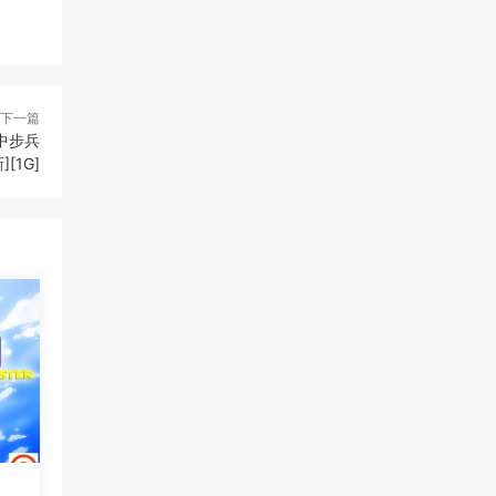
下一篇
官中步兵
[1G]