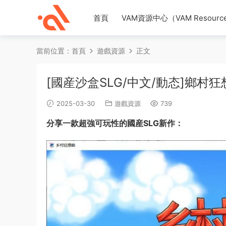
首頁
VAM資源中心（VAM Resource
當前位置：
首頁
遊戲資源
正文
[國産沙盒SLG/中文/動态]鄉村狂想曲
2025-03-30
遊戲資源
739
分享一款超強可玩性的
國産
SLG
新作：