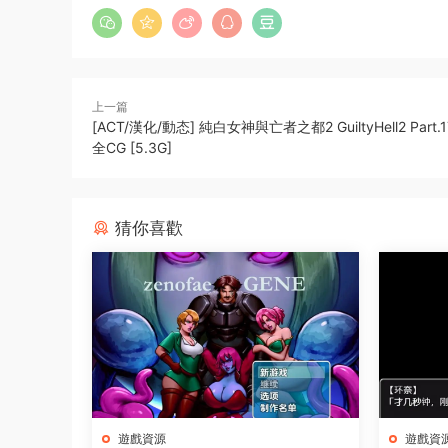
上一篇
[ACT/漢化/動态] 純白女神與亡者之都2 GuiltyHell2 Part.
全CG [5.3G]
猜你喜歡
遊戲資源
遊戲資