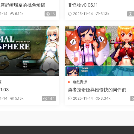
主席野崎環奈的桃色煩惱
非怪物v0.06.11
1-14
6.12k
2025-11-14
6.13k
15
源
遊戲資源
.03
勇者拉蒂娅與她愉快的同伴們
1-14
5.15k
2025-11-14
3.34k
14.1