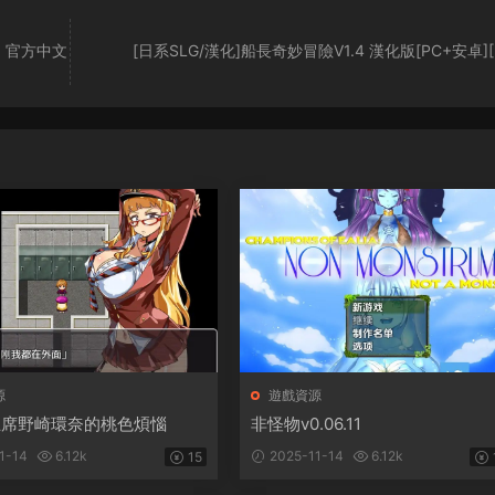
1 官方中文
[日系SLG/漢化]船長奇妙冒險V1.4 漢化版[PC+安卓][3
源
遊戲資源
主席野崎環奈的桃色煩惱
非怪物v0.06.11
1-14
6.12k
2025-11-14
6.12k
15