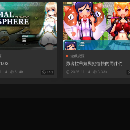
源
遊戲資源
.03
勇者拉蒂娅與她愉快的同伴們
1-14
5.14k
2025-11-14
3.33k
14.1