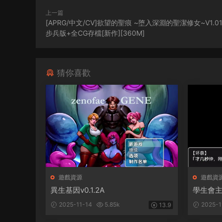
上一篇
[APRG/中文/CV]欲望的聖痕 ~堕入深淵的聖潔修女~V1.0
步兵版+全CG存檔[新作][360M]
猜你喜歡
遊戲資源
遊戲資
異生基因v0.1.2A
學生會
2025-11-14
5.85k
2025-1
13.9