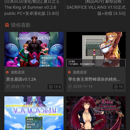
[日系SLG/漢化/動态] 夏日之王
[精品ADV] 獻祭惡棍：
The King of Summer v0.2.6
SACRIFICE VILLAINS V1.10正式
public PC+安卓漢化版 [3.8G]
版+存檔 [4.5G]
猜你喜歡
遊戲資源
遊戲資源
異生基因v0.1.2A
學生會主席野崎環奈的桃色煩
惱
2025-11-14
2025-11-14
13.9
15