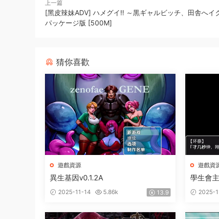
上一篇
[黑皮辣妹ADV] ハメグイ!! ～黒ギャルビッチ、田舎へ
パッケージ版 [500M]
猜你喜歡
遊戲資源
遊戲資
異生基因v0.1.2A
學生會
2025-11-14
5.86k
2025-1
13.9