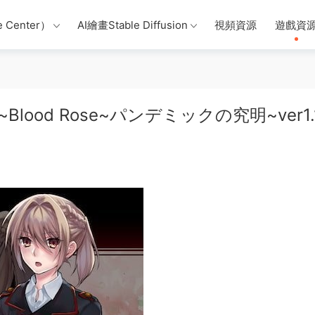
 Center）
AI繪畫Stable Diffusion
視頻資源
遊戲資
lood Rose~パンデミックの究明~ver1.1