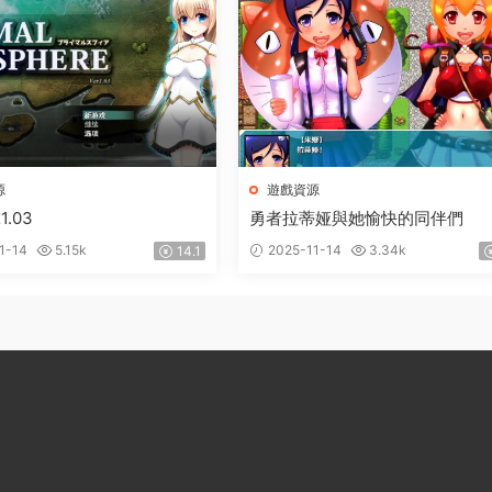
源
遊戲資源
.03
勇者拉蒂娅與她愉快的同伴們
1-14
5.15k
2025-11-14
3.34k
14.1