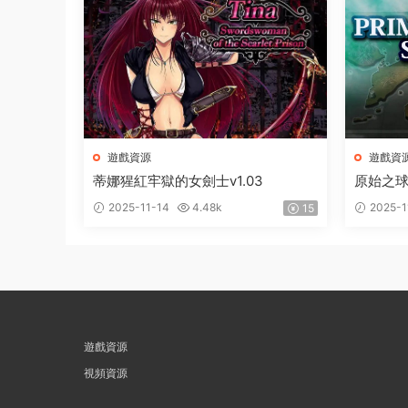
遊戲資源
遊戲資
蒂娜猩紅牢獄的女劍士v1.03
原始之球1
2025-11-14
4.48k
2025-1
15
遊戲資源
視頻資源