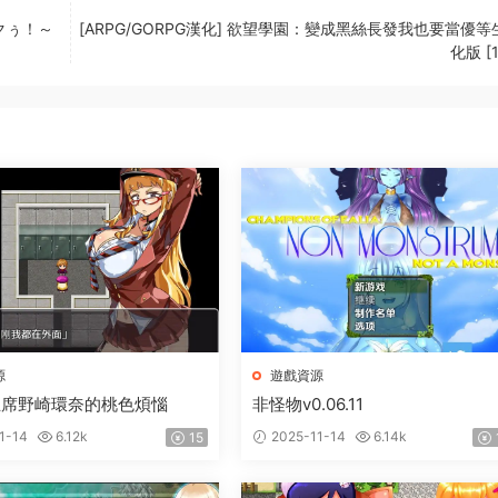
イクぅ！～
[ARPG/GORPG漢化] 欲望學園：變成黑絲長發我也要當優
化版 [
源
遊戲資源
主席野崎環奈的桃色煩惱
非怪物v0.06.11
1-14
6.12k
2025-11-14
6.14k
15