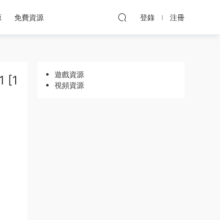
源
免費資源
登錄
注冊
遊戲資源
 [1
視頻資源