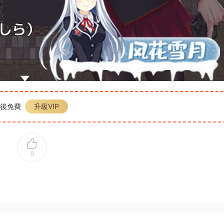
P後免費
升級VIP
0