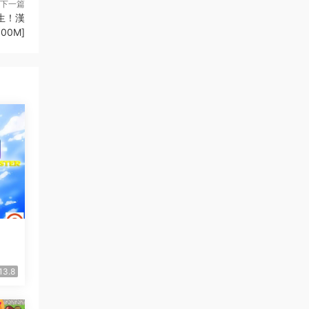
下一篇
等生！漢
100M]
13.8