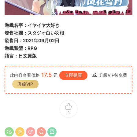
遊戲名字：
イヤイヤ大好き
發售社團：
スタジオ白い羽根
發售日：2021年09月02日
遊戲類型：RPG
語言：日文原版
17.5
此内容查看價格
元
立即購買
或
升級VIP後免費
升級VIP
0