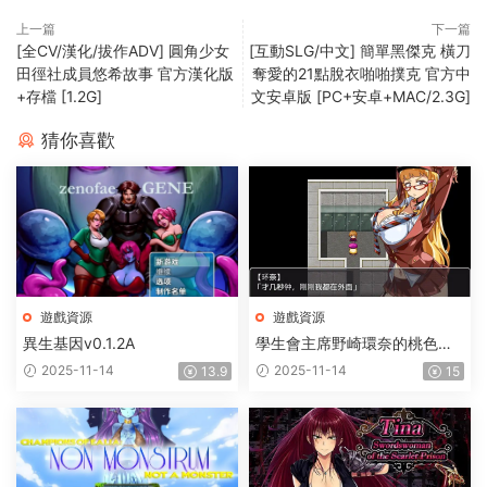
上一篇
下一篇
[全CV/漢化/拔作ADV] 圓角少女
[互動SLG/中文] 簡單黑傑克 橫刀
田徑社成員悠希故事 官方漢化版
奪愛的21點脫衣啪啪撲克 官方中
+存檔 [1.2G]
文安卓版 [PC+安卓+MAC/2.3G]
猜你喜歡
遊戲資源
遊戲資源
異生基因v0.1.2A
學生會主席野崎環奈的桃色煩
惱
2025-11-14
2025-11-14
13.9
15