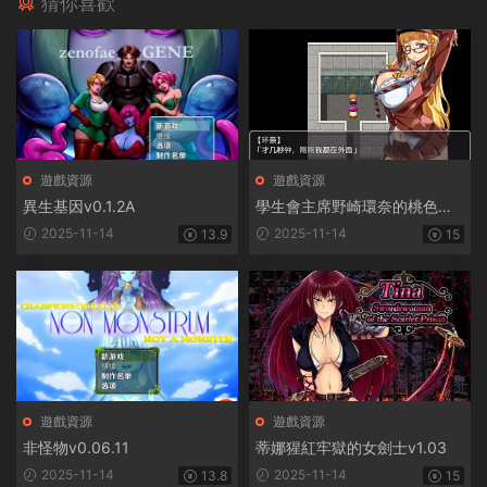
猜你喜歡
遊戲資源
遊戲資源
異生基因v0.1.2A
學生會主席野崎環奈的桃色煩
惱
2025-11-14
2025-11-14
13.9
15
遊戲資源
遊戲資源
非怪物v0.06.11
蒂娜猩紅牢獄的女劍士v1.03
2025-11-14
2025-11-14
13.8
15