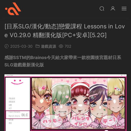
[日系SLG/漢化/動态]戀愛課程 Lessons in Lov
e V0.29.0 精翻漢化版[PC+安卓][5.2G]
2025-03-30
遊戲資源
702
感謝SSTM的Brainos今天給大家帶來一款校園後宮題材
日系
SLG
遊戲最新
漢化
版