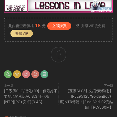
18
此内容查看價格
元
立即購買
或
升級VIP後免費
升級VIP
0
上一篇
下一篇
[日系風SLG/漢化/2D]一個最好不
【互動SLG/中文/像素/動态】
要兌現的承諾V0.8.3 漢化版
[RJ295125/GoldenBoy社
[NTR][PC+安卓][3.4G]
團]NTR傳說！[Final Ver1.02完結
版]【PC/500M】