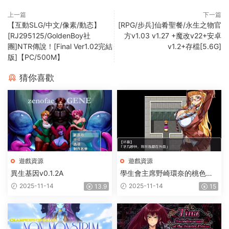
上一篇
下一篇
【互動SLG/中文/像素/動态】
[RPG/步兵]仙肴聖餐/永生之物官
[RJ295125/GoldenBoy社
方v1.03 v1.27 +魔改v22+安卓
團]NTR傳說！[Final Ver1.02完結
v1.2+存檔[5.6G]
版]【PC/500M】
猜你喜歡
遊戲資源
遊戲資源
異生基因v0.1.2A
學生會主席野崎環奈的桃色煩
惱
2025-11-14
2025-11-14
13.9
15