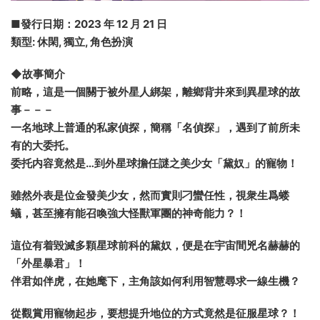
■發行日期：2023 年 12 月 21 日
類型: 休閑, 獨立, 角色扮演
◆故事簡介
前略，這是一個關于被外星人綁架，離鄉背井來到異星球的故
事－－－
一名地球上普通的私家偵探，簡稱「名偵探」，遇到了前所未
有的大委托。
委托内容竟然是…到外星球擔任謎之美少女「黛奴」的寵物！
雖然外表是位金發美少女，然而實則刁蠻任性，視衆生爲蝼
蟻，甚至擁有能召喚強大怪獸軍團的神奇能力？！
這位有着毀滅多顆星球前科的黛奴，便是在宇宙間兇名赫赫的
「外星暴君」！
伴君如伴虎，在她麾下，主角該如何利用智慧尋求一線生機？
從觀賞用寵物起步，要想提升地位的方式竟然是征服星球？！