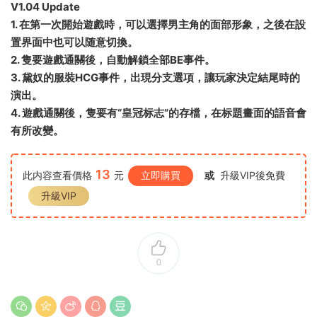
V1.04 Update
1. 在第一次開始遊戲時，可以選擇男主角的面部形象，之後在設
置界面中也可以随意切換。
2. 隻要遊戲通關後，自動解鎖全部BE事件。
3. 黛奴的服裝HCG事件，出現分支選項，讓玩家決定結尾時的
演出。
4. 遊戲通關後，隻要有“皇冠标志”的存檔，在标題畫面的語音會
有所改變。
13
此内容查看價格
元
立即購買
或
升級VIP後免費
升級VIP
0