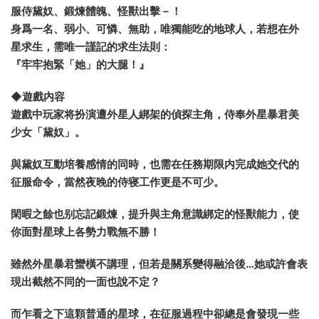
服侍黛奴、鍛煉體魄、怪獸出擊－！
身爲一名、弱小、可憐、無助，唯獨能吃的地球人，若想在外
星求生，需唯一謹記的求生法則：
『牢牢抱緊「她」的大腿！』
◆遊戲内容
遊戲中玩家将扮演遭外星人綁架的偵探主角，侍奉外星暴君美
少女「黛奴」。
與黛奴互動培養感情的同時，也需在任務期限内完成她交代的
征服命令，當然夜晚的侍寝工作更是不可少。
閑暇之餘也别忘記鍛煉，提升與主角意識綁定的怪獸能力，使
你面對星球上各勢力戰無不勝！
雖然外星暴君蠻橫不講理，但若是關系變得融洽後…她或許會表
現出截然不同的一面也說不定？
而乍看之下這顆普通的星球，在征服過程中卻總是會發現一些