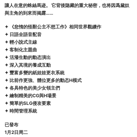
讓人在意的蛛絲馬迹。 它背後隐藏的重大秘密，也将因爲黛奴
與主角的到來而揭露……
✦ 《怠惰的怪獸公主不想工作》相同世界觀續作
✦ 日語全語音配音
✦ 輕小說式主線
✦ 客制化主題曲
✦ 活潑生動的動态演出
✦ 深入其境的養成互動
✦ 豐富多變的紙娃娃更衣系統
✦ 比前作更強、體位更多的動态H模式
✦ 各具特色的美少女領主們
✦ 繪制精美的CG與H場景
✦ 簡單的SLG侵攻要素
✦ 時間管理系統
已發布
1月2日周二