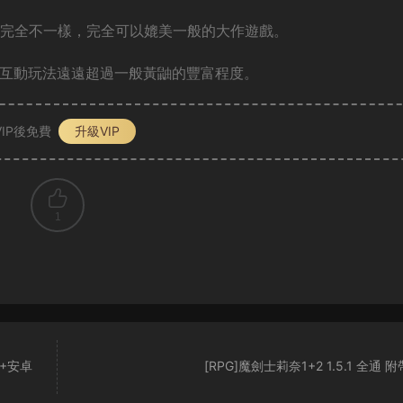
S都完全不一樣，完全可以媲美一般的大作遊戲。
的互動玩法遠遠超過一般黃鼬的豐富程度。
IP後免費
升級VIP
1
2+安卓
[RPG]魔劍士莉奈1+2 1.5.1 全通 