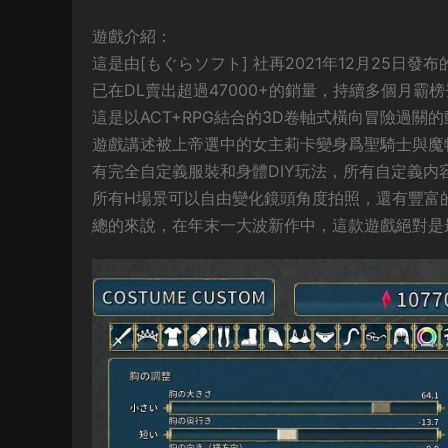
遊戲介紹：
這是由[もぐらソフト] 社再2021年12月25日發
已在DL賣出超過47000+的銷量，持續多個月霸
這是以ACT+RPG結合的3D卷軸式橫向冒險過關
遊戲講述被上帝選中的女主莉卡變身爲聖騎士與魔
有完全自定義服裝和身體DIY玩法，所有自定義内
所有H場景可以自由變化鏡頭角度拍照，還有豐富
總的來說，在年末一大波新作中，這款遊戲絕對是最