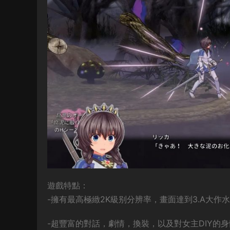
遊戲特點：
-擁有最高極緻2K級别分辨率，畫面達到3.A大
-超豐富的對話，劇情，換裝，以及對女主DIY的