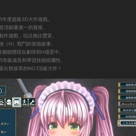
布的年度超級3D大作遊戲。
榜登頂銷量第一的寶座。
的動作遊戲，玩法無比豐富。
物（H）戰鬥的冒險故事。
容都能體現在劇情和H場景中。
的等級成長和學習技能樹屬性。
出類拔萃的NO.1頂級大作！