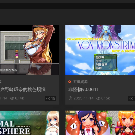
源
遊戲資源
主席野崎環奈的桃色煩惱
非怪物v0.06.11
1-14
6.14k
2025-11-14
6.15k
15