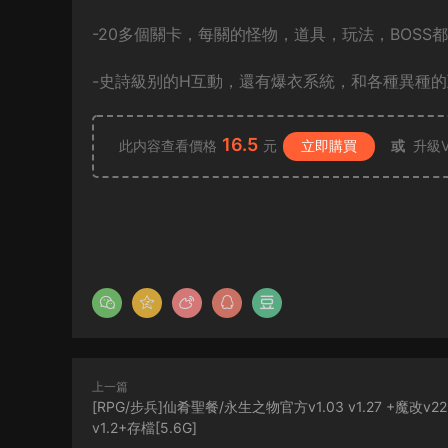
-20多個關卡，每關的怪物，道具，玩法，BOS
-史詩級别的H互動，還有爆衣系統，和各種異種
16.5
此内容查看價格
元
立即購買
或
升級V
上一篇
[RPG/步兵]仙肴聖餐/永生之物官方v1.03 v1.27 +魔改v2
v1.2+存檔[5.6G]