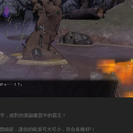
作水平，絕對的黃鼬畫質中的霸王！
身體細節，讓你的歐派可大可小，符合各種XP！