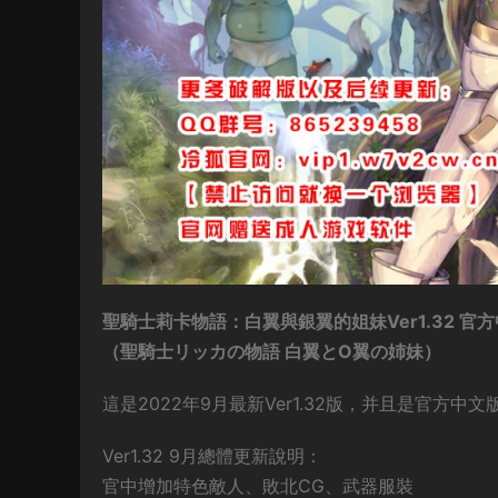
聖騎士莉卡物語：白翼與銀翼的姐妹Ver1.32 官
（聖騎士リッカの物語 白翼とO翼の姉妹）
這是2022年9月最新Ver1.32版，并且是官方中文
Ver1.32 9月總體更新說明：
官中增加特色敵人、敗北CG、武器服裝