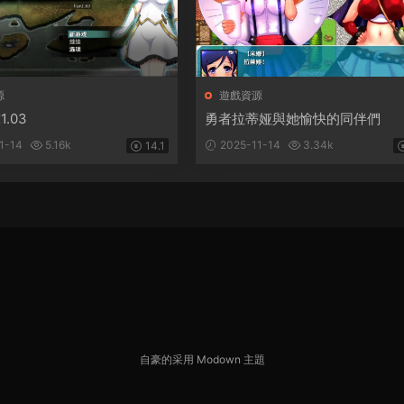
源
遊戲資源
.03
勇者拉蒂娅與她愉快的同伴們
1-14
5.16k
2025-11-14
3.34k
14.1
自豪的采用
Modown
主題