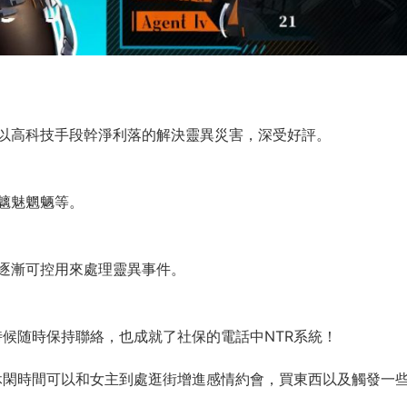
以高科技手段幹淨利落的解決靈異災害，深受好評。
魑魅魍魉等。
逐漸可控用來處理靈異事件。
候随時保持聯絡，也成就了社保的電話中NTR系統！
休閑時間可以和女主到處逛街增進感情約會，買東西以及觸發一