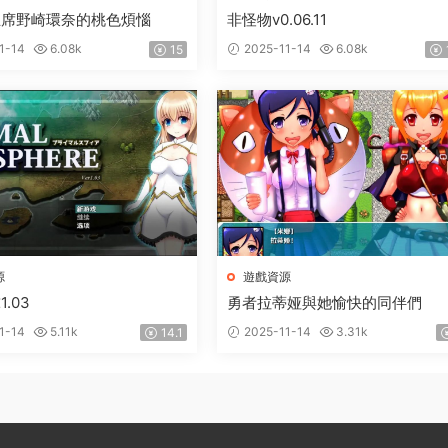
主席野崎環奈的桃色煩惱
非怪物v0.06.11
1-14
6.08k
2025-11-14
6.08k
15
源
遊戲資源
.03
勇者拉蒂娅與她愉快的同伴們
1-14
5.11k
2025-11-14
3.31k
14.1