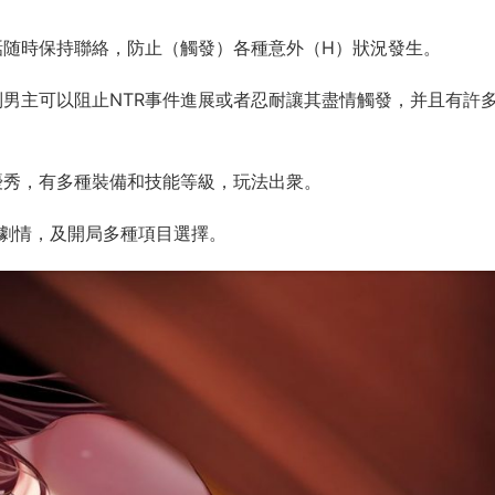
話随時保持聯絡，防止（觸發）各種意外（H）狀況發生。
制男主可以阻止NTR事件進展或者忍耐讓其盡情觸發，并且有許
優秀，有多種裝備和技能等級，玩法出衆。
支劇情，及開局多種項目選擇。