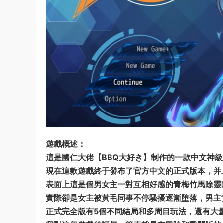
遊戲
概述：
這是國仁大佬【BBQ大好き】制作的一款
中文
神級
現在這款遊戲終于發布了官方中文的正式版本，并
表面上這是個男女主一對互相好感的青梅竹馬除靈隊
實際卻是女主被黃毛同事不停騷擾逐漸堕落，男主
正式完全版有5個不同結局和多周目玩法，還有大