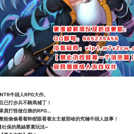
NTR牛頭人RPG大作。
且已打步兵不騎馬補丁！
員打怪做任務的RPG…
隻能偷偷看着幹瞪眼看着女主被那啥的究極牛頭人故事！
量社保的黑絲要素玩法~