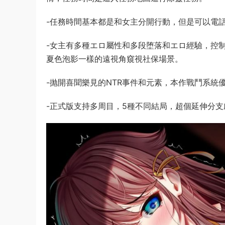
-任務時間基本都是和女主分開行動，但是可以電
-女主有多種エロ屬性和多段堕落和エロ經驗，控
夏色泡影一樣的遠視角窺視社保場景。
-抛開喜聞樂見的NTR事件和元素，本作戰鬥系統
-正式版支持多周目，5種不同結局，超個延伸分