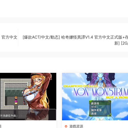
23 官方中文
[爆款ACT/中文/動态] 哈奇娜怪異譚V1.4 官方中文正式版+
新] [2
源
遊戲資源