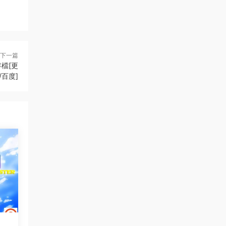
下一篇
存檔[更
G/百度]