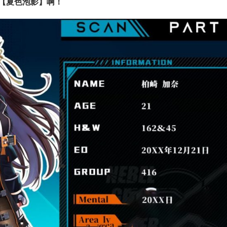
【夏色泡影】啊！