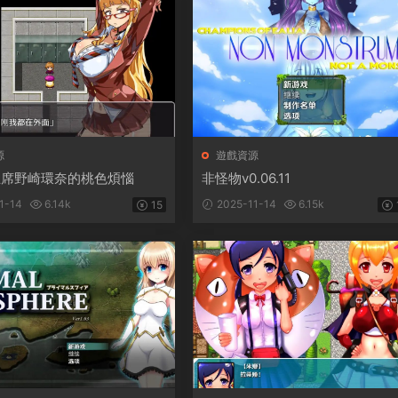
源
遊戲資源
主席野崎環奈的桃色煩惱
非怪物v0.06.11
1-14
6.14k
2025-11-14
6.15k
15