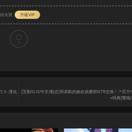
P後免費
升級VIP
0
ウス-漢化
[互動SLG/中文/動态]和喜歡的她在俱樂部NTR交換！？官方
+特典[雙端/3