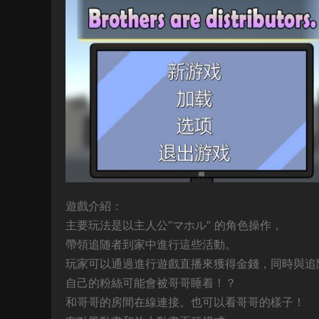
遊戲介紹：
主要玩法是以主人公”マホル” 的角色操作，
帶領追随者到家中進行這些活動。
玩家可以通過進行遊戲直播來獲得金錢，同時與追
自己的粉絲可能會被哥哥睡着！？
和哥哥的房間在線連接。也可以看哥哥的樣子！