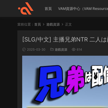
首頁
VAM資源中心（VAM Resource
當前位置：
首頁
遊戲資源
正文
[SLG/中文] 主播兄弟NTR 二人は配
2025-03-30
遊戲資源
614