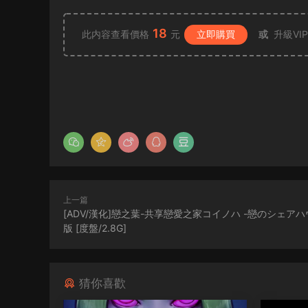
18
此内容查看價格
元
立即購買
或
升級VI
上一篇
[ADV/漢化]戀之葉-共享戀愛之家コイノハ -戀のシェアハ
版 [度盤/2.8G]
猜你喜歡