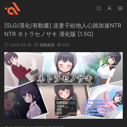
[SLG/漢化/有動畫] 送妻子給他人心跳加速NTR
NTR ネトラセノサキ 漢化版 [1.5G]
2025-03-30
遊戲資源
520