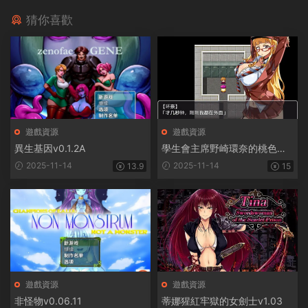
猜你喜歡
遊戲資源
遊戲資源
異生基因v0.1.2A
學生會主席野崎環奈的桃色煩
惱
2025-11-14
2025-11-14
13.9
15
遊戲資源
遊戲資源
非怪物v0.06.11
蒂娜猩紅牢獄的女劍士v1.03