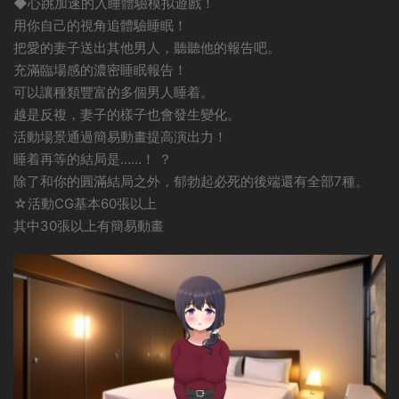
◆心跳加速的入睡體驗模拟遊戲！
用你自己的視角追體驗睡眠！
把愛的妻子送出其他男人，聽聽他的報告吧。
充滿臨場感的濃密睡眠報告！
可以讓種類豐富的多個男人睡着。
越是反複，妻子的樣子也會發生變化。
活動場景通過簡易動畫提高演出力！
睡着再等的結局是……！ ？
除了和你的圓滿結局之外，郁勃起必死的後端還有全部7種。
☆活動CG基本60張以上
其中30張以上有簡易動畫