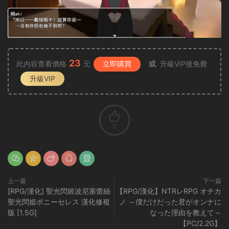
23
此内容查看價格
元
立即購買
或
升級VIP後免費
升級VIP
0
上一篇
下一篇
[RPG/漢化] 聖光閃姬波尼塞蕾絲
【RPG/漢化】NTRレRPG オチカ
聖光閃姫ポニーセレス 漢化修複
ノ ～僕だけだった君がオンナに
版 [1.5G]
なった理由を教えて～
【PC/2.2G】