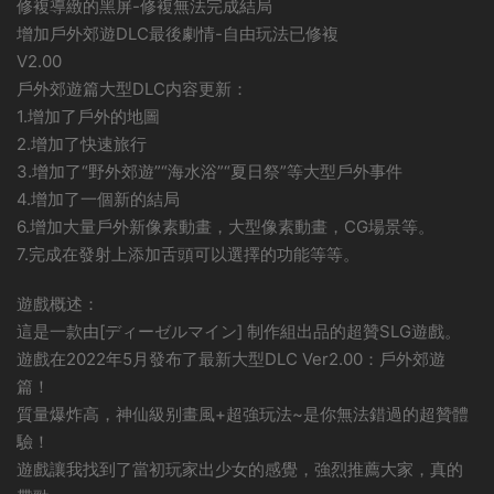
修複導緻的黑屏-修複無法完成結局
增加戶外郊遊DLC最後劇情-自由玩法已修複
V2.00
戶外郊遊篇大型DLC内容更新：
1.增加了戶外的地圖
2.增加了快速旅行
3.增加了“野外郊遊”“海水浴”“夏日祭”等大型戶外事件
4.增加了一個新的結局
6.增加大量戶外新像素動畫，大型像素動畫，CG場景等。
7.完成在發射上添加舌頭可以選擇的功能等等。
遊戲概述：
這是一款由[ディーゼルマイン] 制作組出品的超贊SLG遊戲。
遊戲在2022年5月發布了最新大型DLC Ver2.00：戶外郊遊
篇！
質量爆炸高，神仙級别畫風+超強玩法~是你無法錯過的超贊體
驗！
遊戲讓我找到了當初玩家出少女的感覺，強烈推薦大家，真的