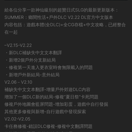
給各位分享一款神仙級别的超贊日式SLG的最新更新版本：
SUMMER：鄉間性活+戶外DLC V2.22 DL官方中文版本
内容包括：遊戲本體(全DLC)+全CG存檔+中文攻略，已經整合
在一起
–V2.15-V2.22
・新DLC補缺失中文文本翻譯
・新增2個戶外分支新結局
・修複第一天進入更衣室時會無限載入的問題
・新增戶外新結局-意外結局
V2.06－V2.10
補缺失中文文本翻譯-增量戶外郊遊DLC内容
增加了一個DLC新的結局-修複“夏日祭”卡死問題
修複戶外地圖會藍屏問題-增加彩蛋，遊戲中自行發掘
其他更多修複與新增-自行遊戲中發現探索
V2.02-V2.05
卡任務修複-錯誤DLC修複-修複中文翻譯問題