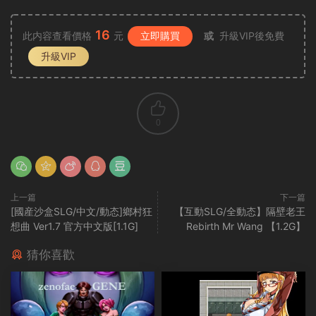
16
此内容查看價格
元
立即購買
或
升級VIP後免費
升級VIP
0
上一篇
下一篇
[國産沙盒SLG/中文/動态]鄉村狂
【互動SLG/全動态】隔壁老王
想曲 Ver1.7 官方中文版[1.1G]
Rebirth Mr Wang 【1.2G】
猜你喜歡