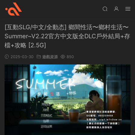
[互動SLG/中文/全動态] 鄉間性活〜鄉村生活〜
Summer~V2.22官方中文版全DLC戶外結局+存
檔+攻略 [2.5G]
2025-03-30
遊戲資源
850