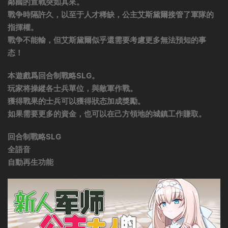
鄰國的宣戰突如其來。
戰争時隔許久，以至于人才稀缺，公主艾斯黛爾接管了軍隊的
指揮權。
戰争不能輸，但艾斯黛爾似乎還需要考慮更多無法預知的事
态！
本遊戲爲回合制戰略SLG。
玩家将操縱各士兵單位，與敵軍作戰。
獲得戰果的士兵可以獲得狀态加成獎勵。
如果需要更多的資金，也可以在己方領地的城鎮工作賺取。
回合制戰略SLG
全語音
自動再生功能