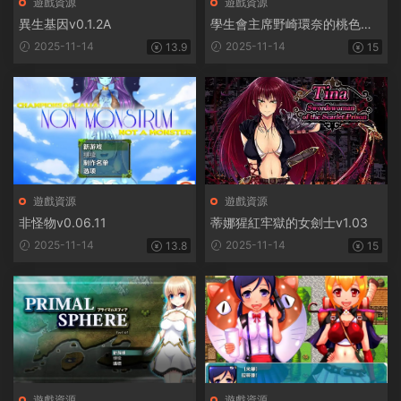
遊戲資源
遊戲資源
異生基因v0.1.2A
學生會主席野崎環奈的桃色煩
惱
2025-11-14
2025-11-14
13.9
15
遊戲資源
遊戲資源
非怪物v0.06.11
蒂娜猩紅牢獄的女劍士v1.03
2025-11-14
2025-11-14
13.8
15
遊戲資源
遊戲資源