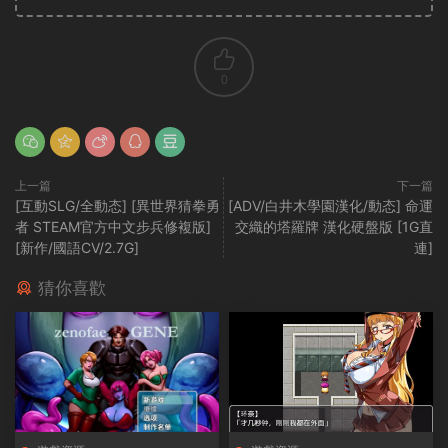
0
上一篇
下一篇
[互動SLG/全動态] [異世界猜拳勇
[ADV/白井木學園漢化/動态] 命運
者 STEAM官方中文步兵修複版]
交織的塔羅牌 漢化硬盤版 [1G直
[新作/國語CV/2.7G]
連]
猜你喜歡