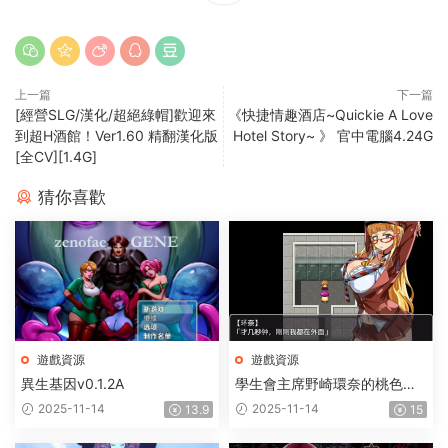
上一篇
下一篇
[經營SLG/漢化/超絕綠帽]歡迎來
《快捷情趣酒店~Quickie A Love
到超H酒館！Ver1.60 精翻漢化版
Hotel Story~ 》 官中電腦4.24G
[全CV][1.4G]
猜你喜歡
遊戲資源
遊戲資源
異生基因v0.1.2A
學生會主席野崎環奈的桃色煩
惱
2025-11-14
2025-11-14
13.9
15