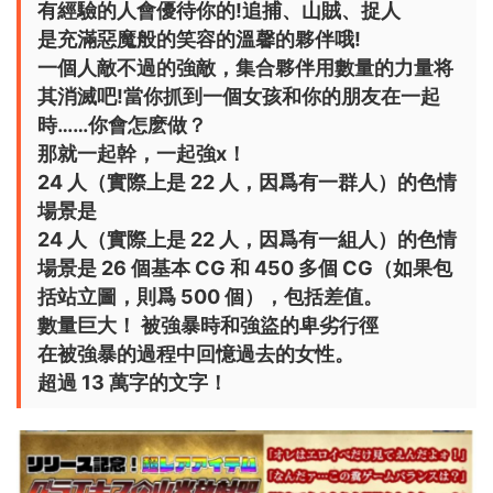
有經驗的人會優待你的!追捕、山賊、捉人
是充滿惡魔般的笑容的溫馨的夥伴哦!
一個人敵不過的強敵，集合夥伴用數量的力量将
其消滅吧!當你抓到一個女孩和你的朋友在一起
時……你會怎麽做？
那就一起幹，一起強x！
24 人（實際上是 22 人，因爲有一群人）的色情
場景是
24 人（實際上是 22 人，因爲有一組人）的色情
場景是 26 個基本 CG 和 450 多個 CG（如果包
括站立圖，則爲 500 個），包括差值。
數量巨大！ 被強暴時和強盜的卑劣行徑
在被強暴的過程中回憶過去的女性。
超過 13 萬字的文字！