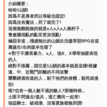
介紹概要：
哈哈!山賊!
因爲不是勇者所以等級也固定!
因爲沒有魔法，死了就完了!
這個遊戲能做的就是x人x人x人燒村子，
隻會讓混亂的亂世更加混亂!
極惡非道，殘虐無比的山賊生活盡享型RPG在這
裏誕生!生肉版本也發了
※對于不擅長暴力、x人、強X、X辱等強硬表現
的人
絕對不推薦，請注意!山賊的基本就是追捕!根據
遠、中、近戰鬥距離的不同攻擊
襲擊經過街道的人，剝下他們的身體，殺死或侵
犯!
呃?也有一個人敵不過的敵人?那種時候…
土匪不問過去!逃兵，逃亡農民一起來!
強盜騎士、破戒僧、沒落貴族都無所謂!