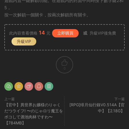
遊戲內置一鍵解鎖功能。在遊戲內的封面中同時按下數字鍵2和
5，
按一次解鎖一個關卡，按兩次解鎖所有關卡。
14
此内容查看價格
元
立即購買
或
升級VIP後免費
升級VIP
0
上一篇
下一篇
【官中】異世界お嬢様のりゃく
[RPG]绯月仙行錄V0.514A【官
だつライフ! 〜のじゃロリ魔王を
中】【2.18G】
ボコして酒池肉林ですわ〜
【784MB】