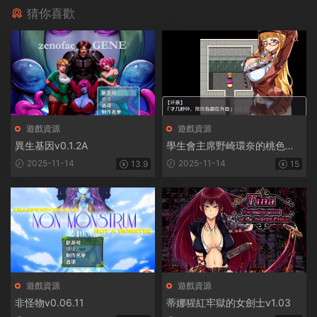
猜你喜歡
遊戲資源
遊戲資源
異生基因v0.1.2A
學生會主席野崎環奈的桃色煩
惱
2025-11-14
2025-11-14
13.9
15
遊戲資源
遊戲資源
非怪物v0.06.11
蒂娜猩紅牢獄的女劍士v1.03