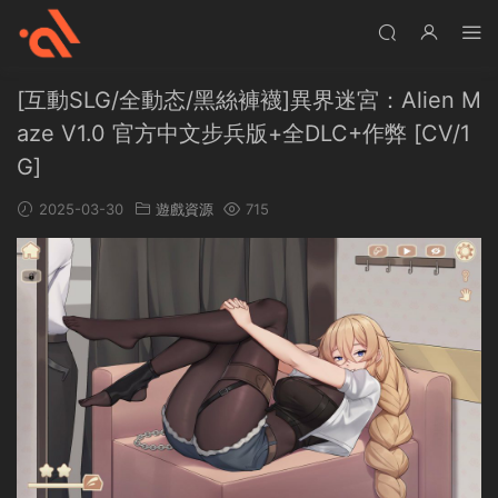
[互動SLG/全動态/黑絲褲襪]異界迷宮：Alien M
aze V1.0 官方中文步兵版+全DLC+作弊 [CV/1
G]
2025-03-30
遊戲資源
715