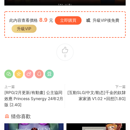
8.9
此内容查看價格
元
立即購買
或
升級VIP後免費
升級VIP
0
上一篇
下一篇
[RPG/2月更新/有動畫] 公主協同
[互動SLG/中文/動态]千金的奴隸
效應 Princess Synergy 24年2月
家家酒 V1.02 +回想[1.8G]
版 [2.4G]
猜你喜歡