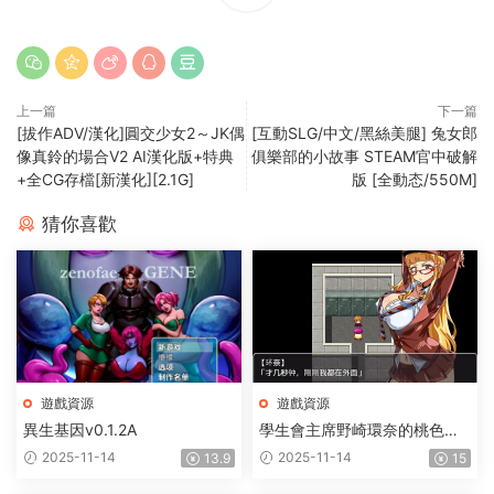
上一篇
下一篇
[拔作ADV/漢化]圓交少女2～JK偶
[互動SLG/中文/黑絲美腿] 兔女郎
像真鈴的場合V2 AI漢化版+特典
俱樂部的小故事 STEAM官中破解
+全CG存檔[新漢化][2.1G]
版 [全動态/550M]
猜你喜歡
遊戲資源
遊戲資源
異生基因v0.1.2A
學生會主席野崎環奈的桃色煩
惱
2025-11-14
2025-11-14
13.9
15