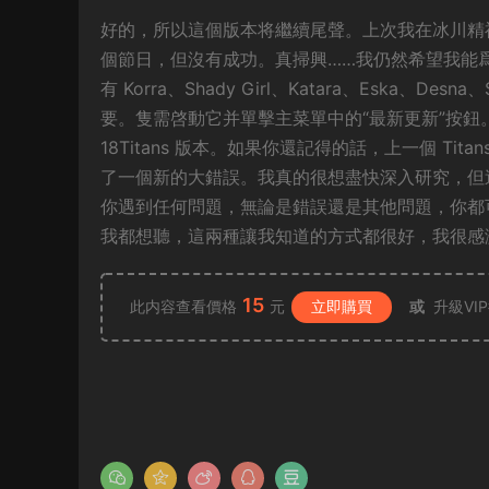
好的，所以這個版本将繼續尾聲。上次我在冰川精
個節日，但沒有成功。真掃興……我仍然希望我能
有 Korra、Shady Girl、Katara、Eska、
要。隻需啓動它并單擊主菜單中的“最新更新”按
18Titans 版本。如果你還記得的話，上一個 T
了一個新的大錯誤。我真的很想盡快深入研究，但這也
你遇到任何問題，無論是錯誤還是其他問題，你都可
我都想聽，這兩種讓我知道的方式都很好，我很感
15
此内容查看價格
元
立即購買
或
升級VI