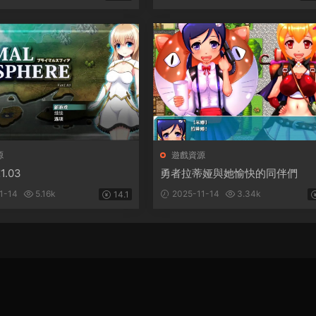
源
遊戲資源
.03
勇者拉蒂娅與她愉快的同伴們
1-14
5.16k
2025-11-14
3.34k
14.1