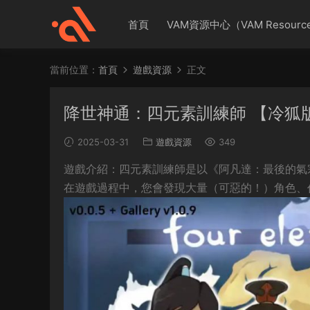
首頁
VAM資源中心（VAM Resource
當前位置：
首頁
遊戲資源
正文
降世神通：四元素訓練師 【冷狐
2025-03-31
遊戲資源
349
遊戲介紹：四元素訓練師是以《阿凡達：最後的氣
在遊戲過程中，您會發現大量（可惡的！）角色、