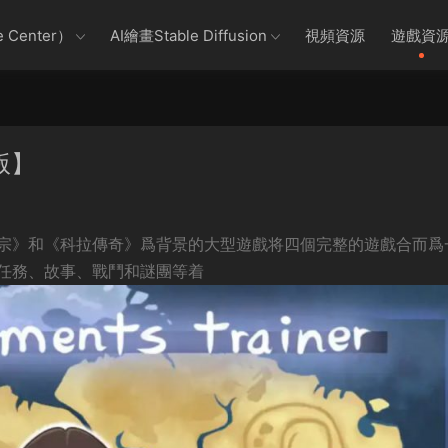
 Center）
AI繪畫Stable Diffusion
視頻資源
遊戲資
版】
宗》和《科拉傳奇》爲背景的大型遊戲将四個完整的遊戲合而爲
任務、故事、戰鬥和謎團等着