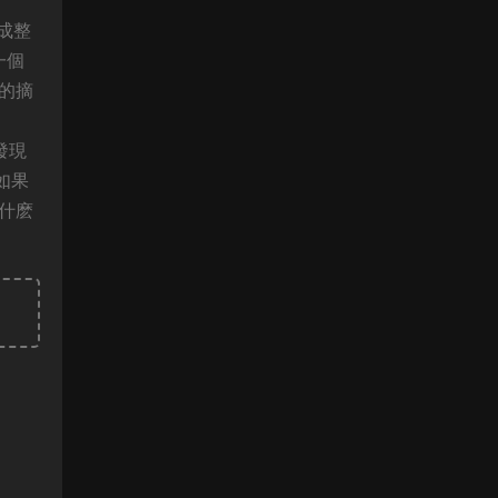
成整
一個
細的摘
發現
如果
什麽