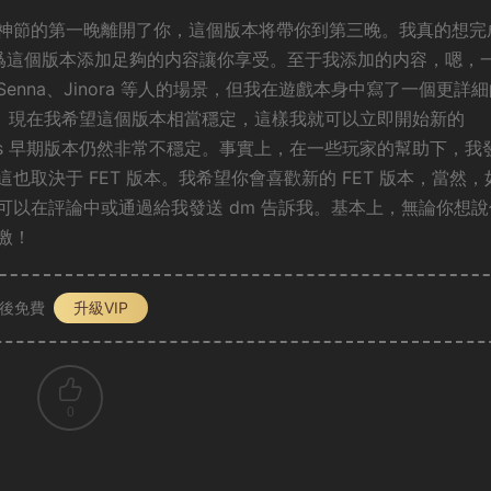
神節的第一晚離開了你，這個版本将帶你到第三晚。我真的想完
爲這個版本添加足夠的内容讓你享受。至于我添加的内容，嗯，
Desna、Senna、Jinora 等人的場景，但我在遊戲本身中寫了一個更詳
鈕。現在我希望這個版本相當穩定，這樣我就可以立即開始新的
itans 早期版本仍然非常不穩定。事實上，在一些玩家的幫助下，我
取決于 FET 版本。我希望你會喜歡新的 FET 版本，當然，
以在評論中或通過給我發送 dm 告訴我。基本上，無論你想說
激！
P後免費
升級VIP
0