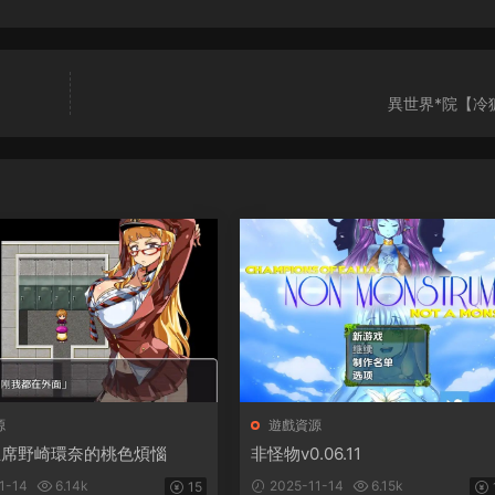
異世界*院【冷
源
遊戲資源
主席野崎環奈的桃色煩惱
非怪物v0.06.11
1-14
6.14k
2025-11-14
6.15k
15