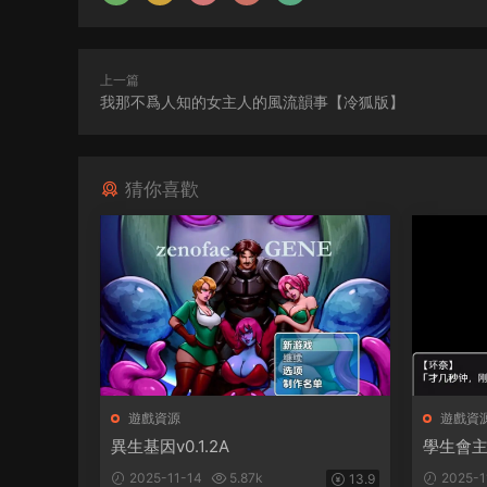
上一篇
我那不爲人知的女主人的風流韻事【冷狐版】
猜你喜歡
遊戲資源
遊戲資
異生基因v0.1.2A
學生會
2025-11-14
5.87k
2025-1
13.9