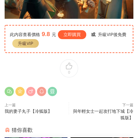
9.8
此内容查看價格
元
立即購買
或
升級VIP後免費
升級VIP
0
上一篇
下一篇
我的妻子丸子【冷狐版】
與年輕女士一起攻打地下城【冷
狐版】
猜你喜歡