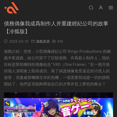
債務偶像我成爲制作人并重建經紀公司的故事
【冷狐版】
2025-03-31
遊戲資源
410
遊戲介紹：突然，小型偶像經紀公司 Ringo Productions 的總
裁半夜逃跑，給公司留下了巨額債務。作爲新人制作人，我的
目标是幫助獨特的偶像組合“1/60（One Frame）”在一個月後
的個人演唱會上取得成功。爲了保護偶像免受逼近的讨債人的
侵害，克服威脅機構生存的危機，一場需要我傾盡一切的挑戰
開始了。他們是否能夠釋放自己的才華并登上夢想的舞台？