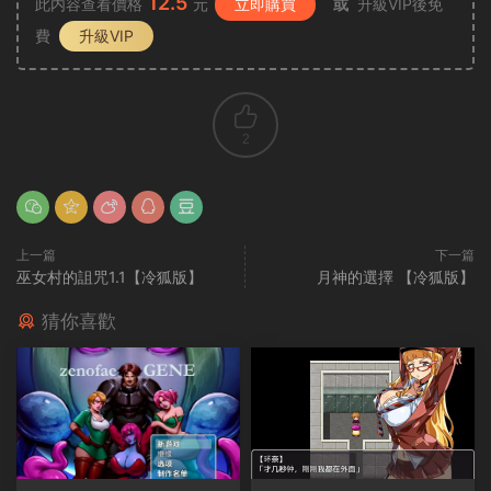
12.5
此内容查看價格
元
立即購買
或
升級VIP後免
費
升級VIP
2
上一篇
下一篇
巫女村的詛咒1.1【冷狐版】
月神的選擇 【冷狐版】
猜你喜歡