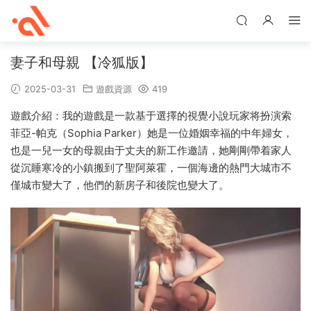
妻子和母親 【冷狐版】
2025-03-31
遊戲資源
419
遊戲介紹：我的遊戲是一款基于選擇的視覺小說玩家将扮演索
菲亞-帕克（Sophia Parker）她是一位婚姻幸福的中年婦女，
也是一兒一女的母親由于丈夫的新工作邀請，她剛剛帶着家人
從沉睡寒冷的小鎮搬到了聖阿萊霍，一個海邊的熱門大城市不
僅城市變大了，他們的新房子和後院也變大了。