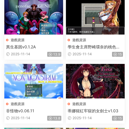
遊戲資源
遊戲資源
異生基因v0.1.2A
學生會主席野崎環奈的桃色煩
惱
2025-11-14
2025-11-14
13.9
15
遊戲資源
遊戲資源
非怪物v0.06.11
蒂娜猩紅牢獄的女劍士v1.03
2025-11-14
2025-11-14
13.8
15