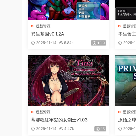
遊戲資源
遊戲資
異生基因v0.1.2A
學生會
2025-11-14
5.84k
2025-1
13.9
遊戲資源
遊戲資
蒂娜猩紅牢獄的女劍士v1.03
原始之球1
2025-11-14
4.47k
2025-1
15