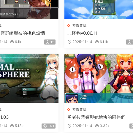
源
遊戲資源
主席野崎環奈的桃色煩惱
非怪物v0.06.11
1-14
6.1k
2025-11-14
6.11k
15
源
遊戲資源
.03
勇者拉蒂娅與她愉快的同伴們
1-14
5.13k
2025-11-14
3.32k
14.1