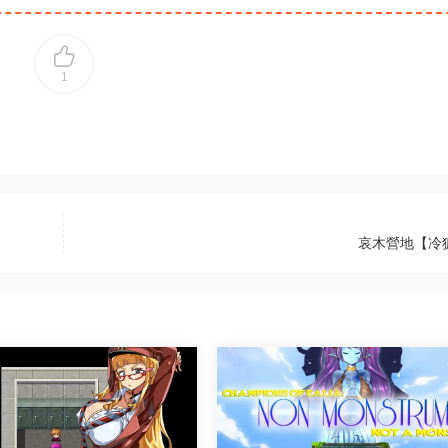
1
哀木營地【冷