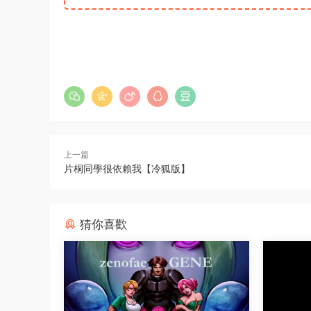
上一篇
片桐同學很依賴我【冷狐版】
猜你喜歡