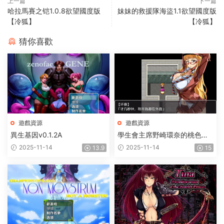
上一篇
下一篇
哈拉馬賽之铠1.0.8欲望國度版
妹妹的救援隊海盜1.1欲望國度版
【冷狐】
【冷狐】
猜你喜歡
遊戲資源
遊戲資源
異生基因v0.1.2A
學生會主席野崎環奈的桃色煩
惱
2025-11-14
2025-11-14
13.9
15