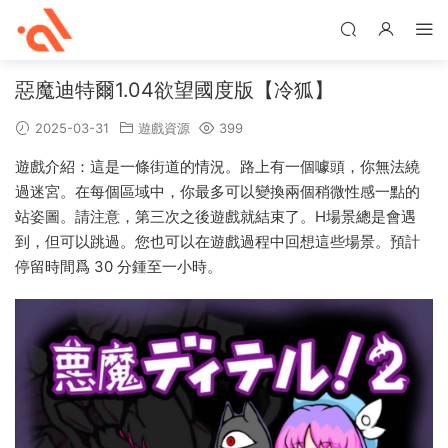
惡魔迪特爾1.04欲望國度版【冷狐】
2025-03-31
遊戲資源
399
遊戲介紹：這是一條街道的情況。路上有一個噱頭，你無法繞
過迷宮。在每個區域中，你最多可以變換兩個稍微性感一點的
站姿圖。請注意，第三次之後遊戲就結束了。H場景總是會遇
到，但可以跳過。您也可以在遊戲過程中回想這些場景。預計
停留時間爲 30 分鍾至一小時。