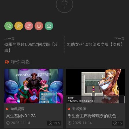
1
上一篇
下一篇
傲羅的災難1.0欲望國度版【冷
無助女巫1.0欲望國度版【冷狐】
狐】
猜你喜歡
遊戲資源
遊戲資源
異生基因v0.1.2A
學生會主席野崎環奈的桃色煩
惱
2025-11-14
2025-11-14
13.9
15