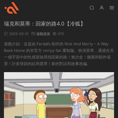
瑞克和莫蒂：回家的路4.0【冷狐】
2025-03-31
遊戲資源
373
遊戲介紹：這是由 Ferdafs 制作的 Rick And Morty – A Way
Back Home 的非官方 ren’py fan 重制版。扮演莫蒂，通過在另
一個宇宙中的性感冒險尋找回家的路！無沙盒！擴展和額外場
景！許多情節的結局選擇！新的對話和故事改編。