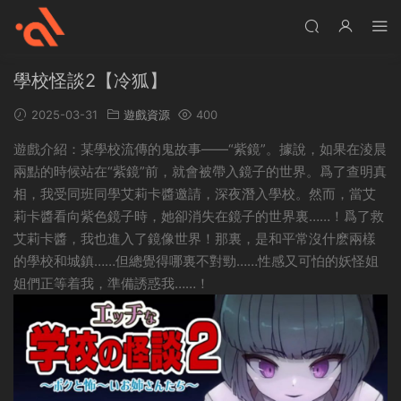
學校怪談2【冷狐】
2025-03-31
遊戲資源
400
遊戲介紹：某學校流傳的鬼故事——“紫鏡”。據說，如果在淩晨
兩點的時候站在“紫鏡”前，就會被帶入鏡子的世界。爲了查明真
相，我受同班同學艾莉卡醬邀請，深夜潛入學校。然而，當艾
莉卡醬看向紫色鏡子時，她卻消失在鏡子的世界裏……！爲了救
艾莉卡醬，我也進入了鏡像世界！那裏，是和平常沒什麽兩樣
的學校和城鎮……但總覺得哪裏不對勁……性感又可怕的妖怪姐
姐們正等着我，準備誘惑我……！