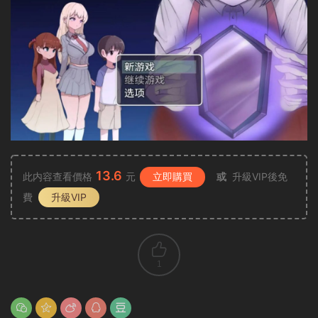
13.6
此内容查看價格
元
立即購買
或
升級VIP後免
費
升級VIP
1