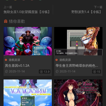
上一篇
下一篇
無助女巫1.0欲望國度版【冷狐】
野獸派對1.4【冷狐】
猜你喜歡
遊戲資源
遊戲資源
異生基因v0.1.2A
學生會主席野崎環奈的桃色煩
惱
2025-11-14
2025-11-14
13.9
15