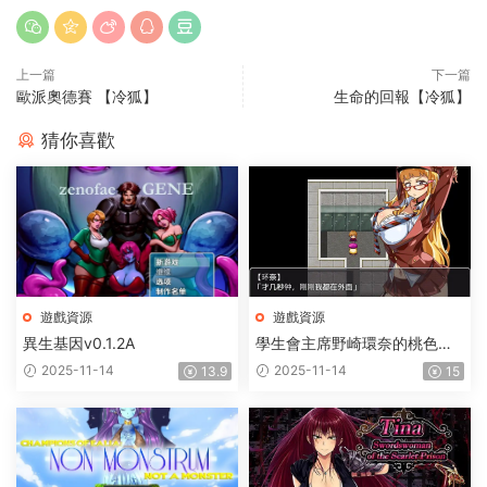
上一篇
下一篇
歐派奧德賽 【冷狐】
生命的回報【冷狐】
猜你喜歡
遊戲資源
遊戲資源
異生基因v0.1.2A
學生會主席野崎環奈的桃色煩
惱
2025-11-14
2025-11-14
13.9
15