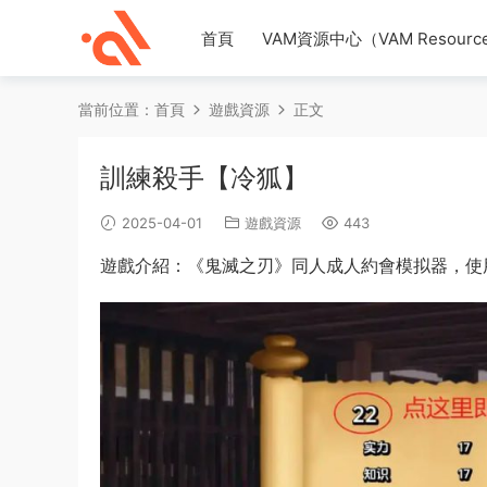
首頁
VAM資源中心（VAM Resource
當前位置：
首頁
遊戲資源
正文
訓練殺手【冷狐】
2025-04-01
遊戲資源
443
遊戲介紹：《鬼滅之刃》同人成人約會模拟器，使