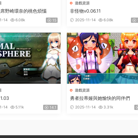
源
遊戲資源
主席野崎環奈的桃色煩惱
非怪物v0.06.11
1-14
6.08k
2025-11-14
6.08k
15
源
遊戲資源
.03
勇者拉蒂娅與她愉快的同伴們
1-14
5.11k
2025-11-14
3.31k
14.1