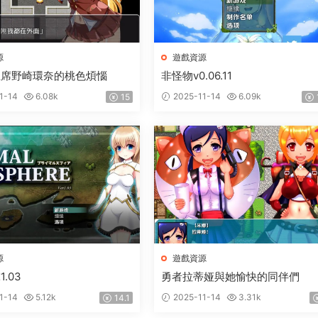
源
遊戲資源
主席野崎環奈的桃色煩惱
非怪物v0.06.11
1-14
6.08k
2025-11-14
6.09k
15
源
遊戲資源
.03
勇者拉蒂娅與她愉快的同伴們
1-14
5.12k
2025-11-14
3.31k
14.1