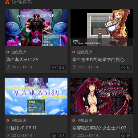
猜你喜歡
遊戲資源
遊戲資源
異生基因v0.1.2A
學生會主席野崎環奈的桃色煩
惱
2025-11-14
2025-11-14
13.9
15
遊戲資源
遊戲資源
非怪物v0.06.11
蒂娜猩紅牢獄的女劍士v1.03
2025-11-14
2025-11-14
13.8
15