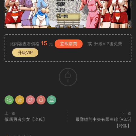
15
此内容查看價格
元
立即購買
或
升級VIP後免費
升級VIP
0
上一篇
下一篇
催眠勇者少女【冷狐】
最難纏的中央有限曲線 [v3.5]
【冷狐】