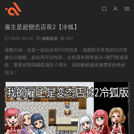
雇主是超變态店長2【冷狐】
2025-04-02
遊戲資源
587
遊戲介紹：這是一款由全程CV內容多，遊戲性非常高的日式奇
趣SLG遊戲，多結局可玩性高，全程還有簡單提示+戰鬥跳過系
統，隻要你開洞腦筋滿肚子壞水，就能解鎖越來越豐富的奇妙
玩法！