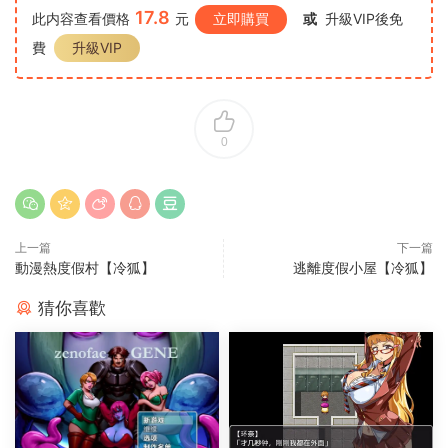
17.8
此内容查看價格
元
立即購買
或
升級VIP後免
費
升級VIP
0
上一篇
下一篇
動漫熱度假村【冷狐】
逃離度假小屋【冷狐】
猜你喜歡