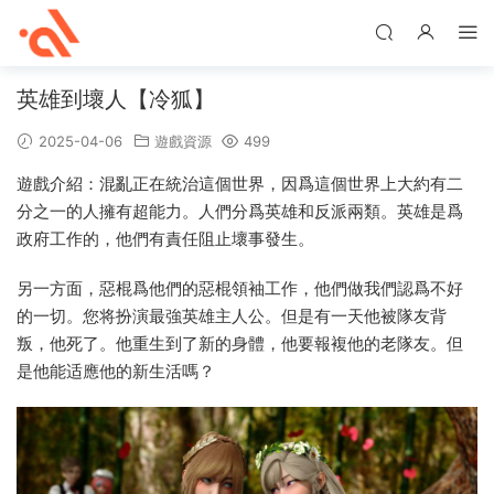
英雄到壞人【冷狐】
2025-04-06
遊戲資源
499
遊戲介紹：混亂正在統治這個世界，因爲這個世界上大約有二
分之一的人擁有超能力。人們分爲英雄和反派兩類。英雄是爲
政府工作的，他們有責任阻止壞事發生。
另一方面，惡棍爲他們的惡棍領袖工作，他們做我們認爲不好
的一切。您将扮演最強英雄主人公。但是有一天他被隊友背
叛，他死了。他重生到了新的身體，他要報複他的老隊友。但
是他能适應他的新生活嗎？