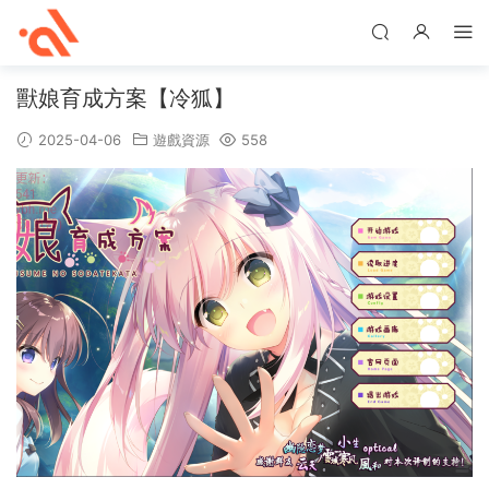
獸娘育成方案【冷狐】
2025-04-06
遊戲資源
558