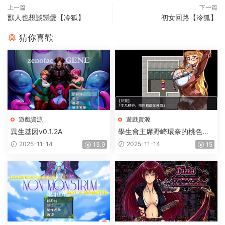
上一篇
下一篇
獸人也想談戀愛【冷狐】
初女回路【冷狐】
猜你喜歡
遊戲資源
遊戲資源
異生基因v0.1.2A
學生會主席野崎環奈的桃色煩
惱
2025-11-14
2025-11-14
13.9
15