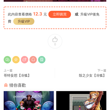
12.3
此内容查看價格
元
立即購買
或
升級VIP後免
費
升級VIP
0
上一篇
下一篇
哥特妄想【冷狐】
殼之少女【冷狐】
猜你喜歡