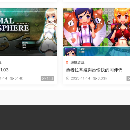
源
遊戲資源
.03
勇者拉蒂娅與她愉快的同伴們
1-14
5.14k
2025-11-14
3.33k
14.1