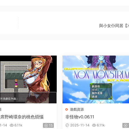
與小女仆同居【
源
遊戲資源
主席野崎環奈的桃色煩惱
非怪物v0.06.11
1-14
6.11k
2025-11-14
6.11k
15