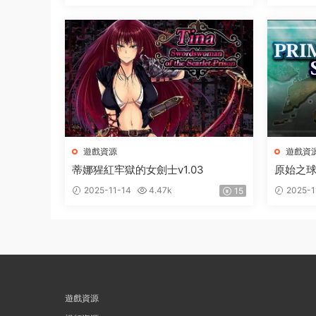
遊戲資源
遊戲資
蒂娜猩紅牢獄的女劍士v1.03
原始之球1
2025-11-14
4.47k
2025-1
15
遊戲資源