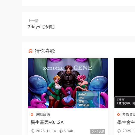
上一篇
3days【冷狐】
猜你喜歡
遊戲資源
遊戲資
異生基因v0.1.2A
學生會
2025-11-14
5.84k
2025-1
13.9