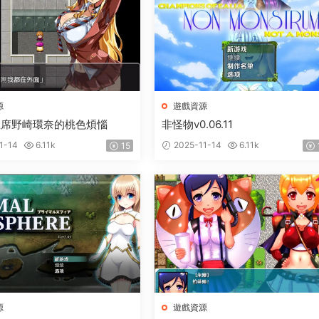
源
遊戲資源
主席野崎環奈的桃色煩惱
非怪物v0.06.11
1-14
6.11k
2025-11-14
6.11k
15
源
遊戲資源