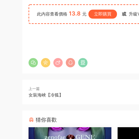
13.8
此内容查看價格
元
立即購買
或
升級V
上一篇
女裝海峽【冷狐】
猜你喜歡