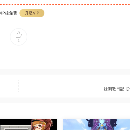
IP後免費
升級VIP
1
妹調教日記【