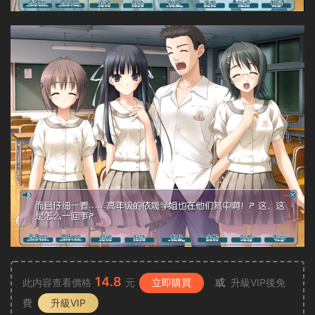
14.8
此内容查看價格
元
立即購買
或
升級VIP後免
費
升級VIP