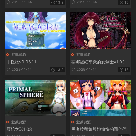
惱
2025-11-14
2025-11-14
13.9
15
遊戲資源
遊戲資源
非怪物v0.06.11
蒂娜猩紅牢獄的女劍士v1.03
2025-11-14
2025-11-14
13.8
15
遊戲資源
遊戲資源
原始之球1.03
勇者拉蒂娅與她愉快的同伴們