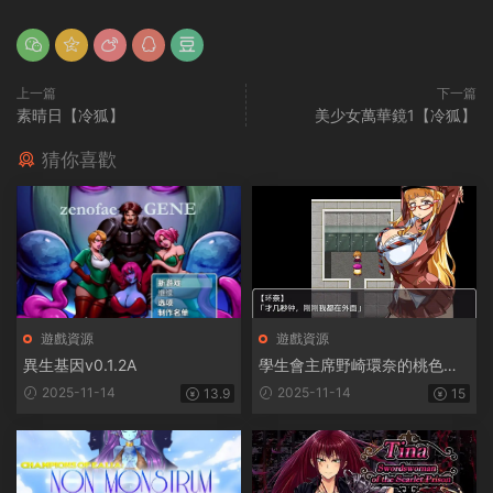
上一篇
下一篇
素晴日【冷狐】
美少女萬華鏡1【冷狐】
猜你喜歡
遊戲資源
遊戲資源
異生基因v0.1.2A
學生會主席野崎環奈的桃色煩
惱
2025-11-14
2025-11-14
13.9
15