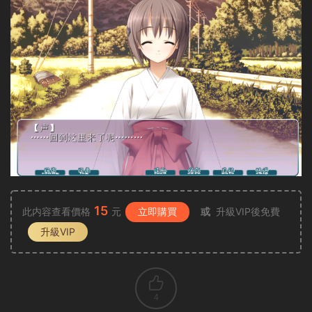
15
此内容查看價格
元
立即購買
或
升級VIP後免費
升級VIP
4