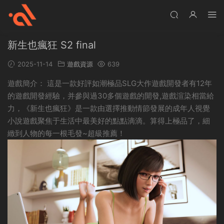
新生也瘋狂 S2 final
2025-11-14
遊戲資源
639
遊戲簡介： 這是一款好評如潮極品SLG大作遊戲開發者有12年
的遊戲開發經驗，并參與過30多個遊戲的開發,遊戲渲染相當給
力，《新生也瘋狂》是一款由選擇推動情節發展的成年人視覺
小說遊戲聚焦于生活中最美好的點點滴滴。算得上極品了，細
緻到人物的每一根毛發~超級推薦！