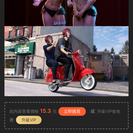
15.3
此内容查看價格
元
立即購買
或
升級VIP後免
費
升級VIP