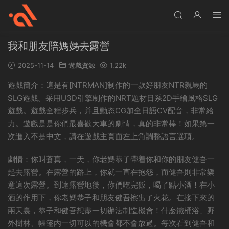
我和朋友陪媽媽去露營
2025-11-14
遊戲資源
1.22k
遊戲簡介：這是有[NTRMAN]制作的一款好朋友NTR親馬的
SLG遊戲。采用U3D引擎制作的NRT題材日系2D手繪風格SLG
遊戲。遊戲全程步兵，并且動态CG加全日語CV配音，非常給
力。遊戲是是你們最喜歡大車的劇情，真的非常棒！如果第一
次進入不是中文，請在遊戲主頁面左上角調整語言選項。
劇情：你叫蒼真，一天，你老媽恭子帶着你和你的朋友健吾一
起去露營。在露營的路上，你就一直在抱怨，而健吾則非常樂
意這次露營。到達露營地後，你們吃完飯，喝了點小酒！在小
酒的作用下，你老媽恭子和朋友健吾擦出了火花。在接下來的
兩天裏，恭子和健吾想盡一切辦法制造機會！什麽鐵桶浴、野
外樹林、帳篷内一切可以的機會都不會放過。每次看到健吾和