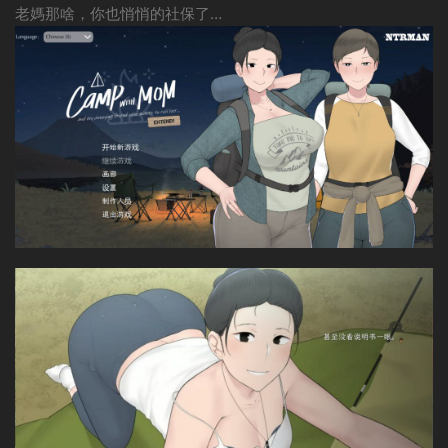
老媽那啥，你也悄悄的社保了…