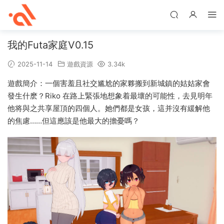
我的Futa家庭V0.15
2025-11-14
遊戲資源
3.34k
遊戲簡介：一個害羞且社交尴尬的家夥搬到新城鎮的姑姑家會
發生什麽？Riko 在路上緊張地想象着最壞的可能性，去見明年
他将與之共享屋頂的四個人。她們都是女孩，這并沒有緩解他
的焦慮……但這應該是他最大的擔憂嗎？