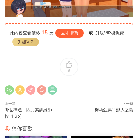
15
此内容查看價格
元
立即購買
或
升級VIP後免費
升級VIP
6
上一篇
下一篇
降世神通：四元素訓練師
梅莉亞與半獸人之島
[v1.1.6b]
猜你喜歡