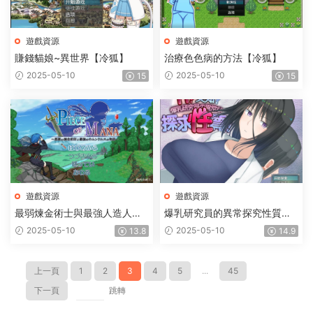
遊戲資源
遊戲資源
賺錢貓娘~異世界【冷狐】
治療色色病的方法【冷狐】
2025-05-10
2025-05-10
15
15
遊戲資源
遊戲資源
最弱煉金術士與最強人造人的
爆乳研究員的異常探究性質
故事【冷狐】
【冷狐】
2025-05-10
2025-05-10
13.8
14.9
上一頁
1
2
3
4
5
...
45
下一頁
跳轉