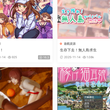
源
遊戲資源
！
生存下去！無人島求生
1-14
925
2025-11-14
1.08k
16.3