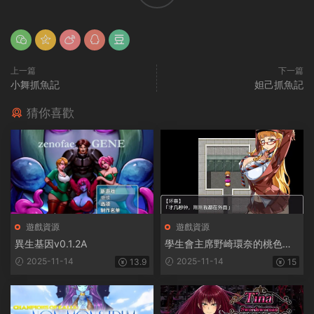
上一篇
下一篇
小舞抓魚記
妲己抓魚記
猜你喜歡
遊戲資源
遊戲資源
異生基因v0.1.2A
學生會主席野崎環奈的桃色煩
惱
2025-11-14
2025-11-14
13.9
15