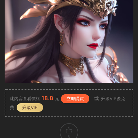
18.8
此内容查看價格
元
立即購買
或
升級VIP後免
費
升級VIP
6