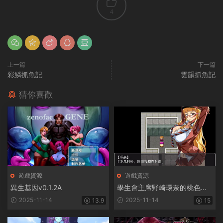
4
上一篇
下一篇
彩鱗抓魚記
雲韻抓魚記
猜你喜歡
遊戲資源
遊戲資源
異生基因v0.1.2A
學生會主席野崎環奈的桃色煩
惱
2025-11-14
2025-11-14
13.9
15