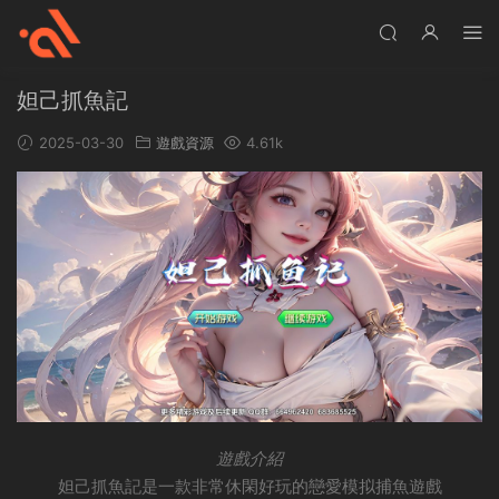
妲己抓魚記
2025-03-30
遊戲資源
4.61k
遊戲介紹
妲己抓魚記是一款非常休閑好玩的戀愛模拟捕魚遊戲