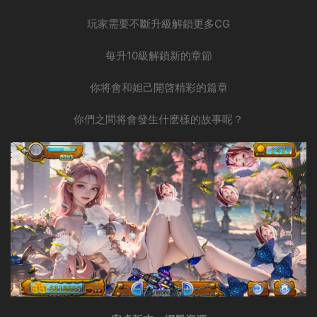
玩家需要不斷升級解鎖更多CG
每升10級解鎖新的章節
你将會和妲己開啓精彩的篇章
你們之間将會發生什麽樣的故事呢？