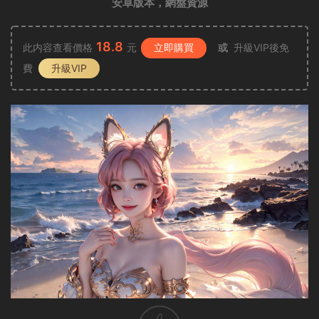
安卓版本，網盤資源
18.8
此内容查看價格
元
立即購買
或
升級VIP後免
費
升級VIP