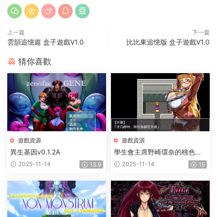
上一篇
下一篇
雲韻追憶篇 盒子遊戲V1.0
比比東追憶版 盒子遊戲V1.0
猜你喜歡
遊戲資源
遊戲資源
異生基因v0.1.2A
學生會主席野崎環奈的桃色煩
惱
2025-11-14
2025-11-14
13.9
15