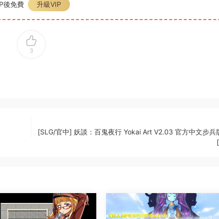
P後免費
升級VIP
3
[SLG/官中] 妖談：百鬼夜行 Yokai Art V2.03 官方中文步兵