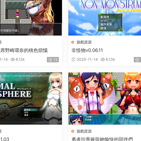
源
遊戲資源
主席野崎環奈的桃色煩惱
非怪物v0.06.11
1-14
6.12k
2025-11-14
6.13k
15
源
遊戲資源
.03
勇者拉蒂娅與她愉快的同伴們