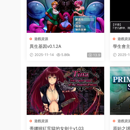
遊戲資源
遊戲資
異生基因v0.1.2A
學生會
2025-11-14
5.86k
2025-1
13.9
遊戲資源
遊戲資
蒂娜猩紅牢獄的女劍士v1.03
原始之球1