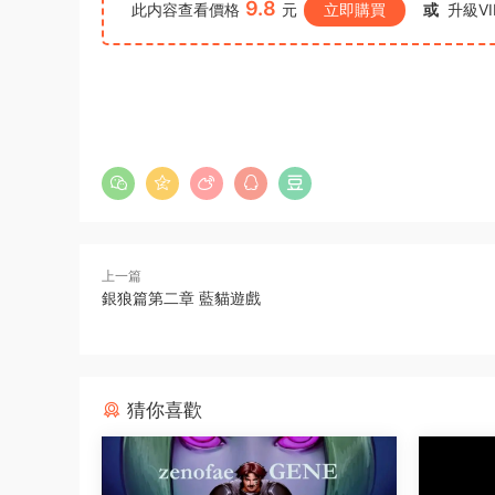
9.8
此内容查看價格
元
立即購買
或
升級VI
上一篇
銀狼篇第二章 藍貓遊戲
猜你喜歡