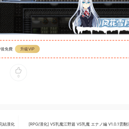
P後免費
升級VIP
0
安卓完結漢化
[RPG/漢化] VS乳魔江野篇 VS乳魔 エナノ編 V1.0.1雲