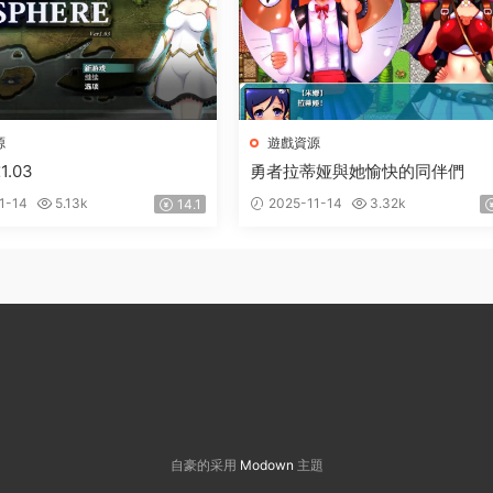
源
遊戲資源
.03
勇者拉蒂娅與她愉快的同伴們
1-14
5.13k
2025-11-14
3.32k
14.1
自豪的采用
Modown
主題