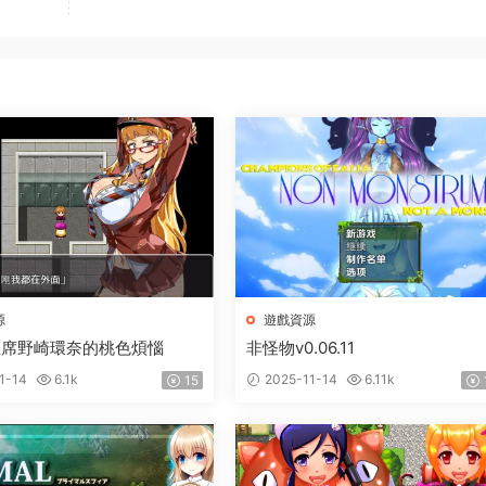
源
遊戲資源
主席野崎環奈的桃色煩惱
非怪物v0.06.11
1-14
6.1k
2025-11-14
6.11k
15