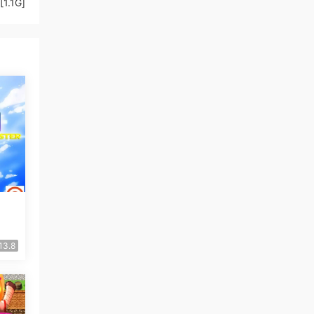
[1.1G]
13.8