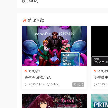
版 [900M]
猜你喜歡
遊戲資源
遊戲資
異生基因v0.1.2A
學生會
2025-11-14
5.84k
2025-1
13.9