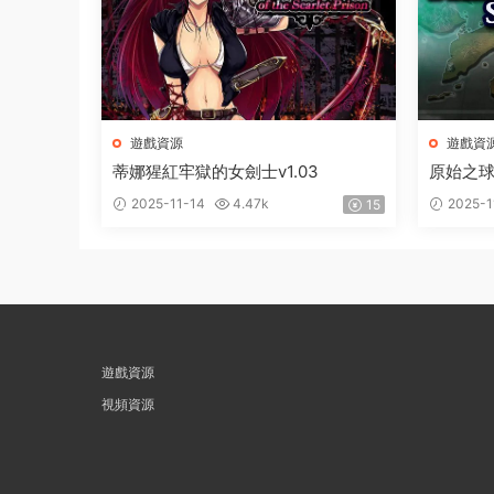
遊戲資源
遊戲資
蒂娜猩紅牢獄的女劍士v1.03
原始之球1
2025-11-14
4.47k
2025-1
15
遊戲資源
視頻資源