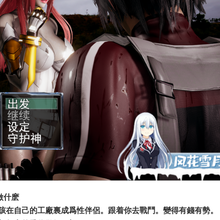
做什麽
孩在自己的工廠裏成爲性伴侶。跟着你去戰鬥。變得有錢有勢。