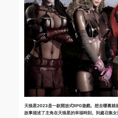
天狼星
2023是一款開放式
RPG
遊戲。想去哪裏就
故事描述了主角在
天狼星
的幸福時刻。到處召集女