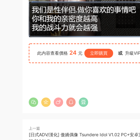
24
此内容查看價格
元
立即購買
或
升級VI
上一篇
[日式ADV/漢化] 傲嬌偶像 Tsundere Idol V1.02 PC+