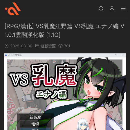
[RPG/漢化] VS乳魔江野篇 VS乳魔 エナノ編 V
1.0.1雲翻漢化版 [1.1G]
2025-03-30
遊戲資源
701