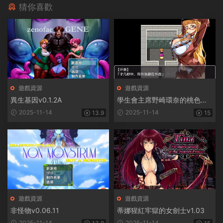
猜你喜歡
遊戲資源
遊戲資源
異生基因v0.1.2A
學生會主席野崎環奈的桃色煩
惱
2025-11-14
2025-11-14
13.9
15
遊戲資源
遊戲資源
非怪物v0.06.11
蒂娜猩紅牢獄的女劍士v1.03
2025-11-14
2025-11-14